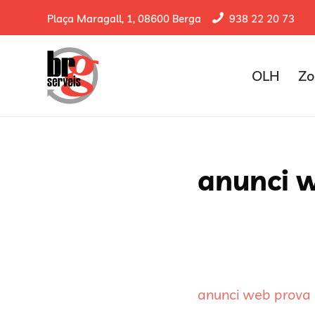
Plaça Maragall, 1, 08600 Berga
938 22 20 73
OLH
Zo
anunci w
anunci web prova 