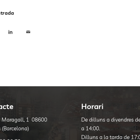
ntrada
acte
Horari
a Maragall, 1 08600
De dilluns a divendres d
 (Barcelona)
a 14:00.
Dilluns a la tarda de 17: