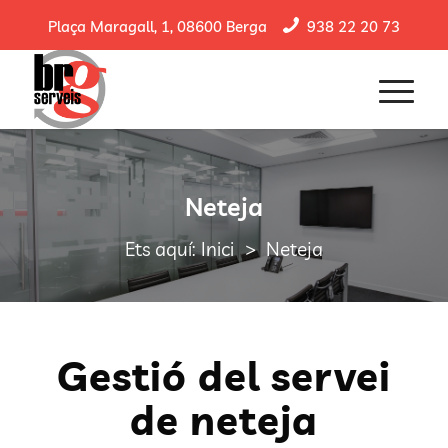
Plaça Maragall, 1, 08600 Berga
938 22 20 73
Neteja
>
Ets aquí:
Inici
Neteja
Gestió del servei
de neteja