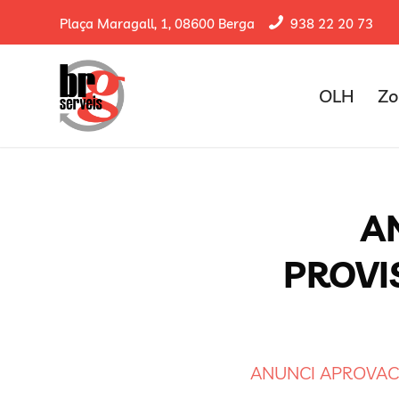
Plaça Maragall, 1, 08600 Berga
938 22 20 73
OLH
Zo
A
PROVI
ANUNCI APROVACI