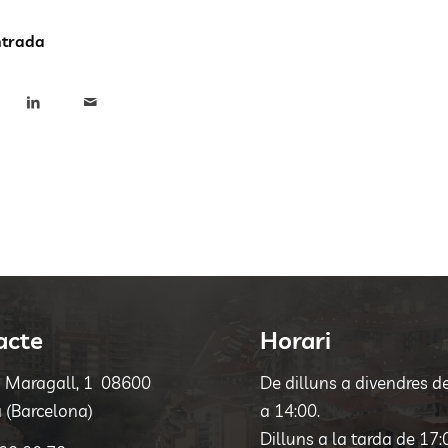
ntrada
acte
Horari
a Maragall, 1 08600
De dilluns a divendres d
 (Barcelona)
a 14:00.
Dilluns a la tarda de 17: